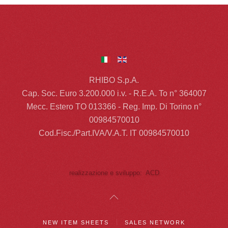
RHIBO S.p.A.
Cap. Soc. Euro 3.200.000 i.v. - R.E.A. To n° 364007
Mecc. Estero TO 013366 - Reg. Imp. Di Torino n°
00984570010
Cod.Fisc./Part.IVA/V.A.T. IT 00984570010
realizzazione e sviluppo: ACD
NEW ITEM SHEETS
SALES NETWORK