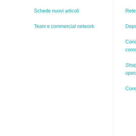
Schede nuovi articoli
Rete
Team e commercial network
Depos
Condi
com
Shop
opera
Cond